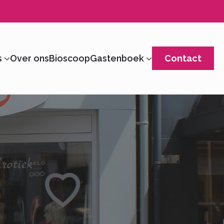
s
Over ons
Bioscoop
Gastenboek
Contact