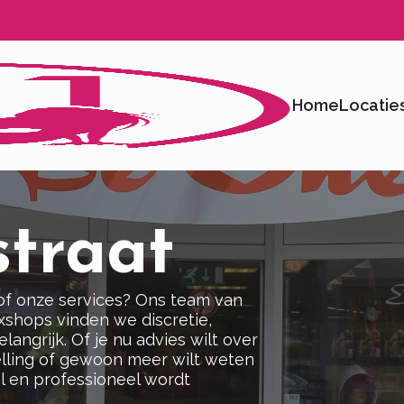
Home
Locatie
straat
 of onze services? Ons team van
Sexshops vinden we discretie,
angrijk. Of je nu advies wilt over
lling of gewoon meer wilt weten
el en professioneel wordt